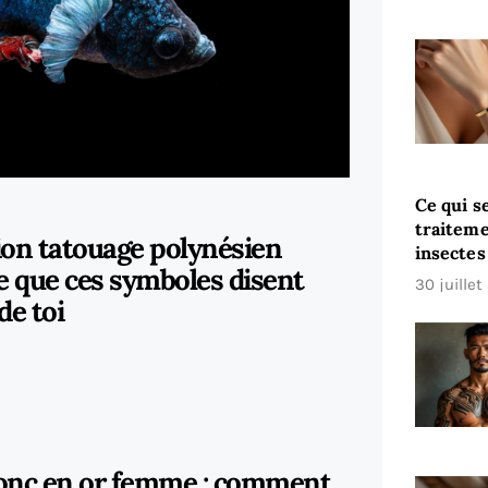
Ce qui s
traiteme
tion tatouage polynésien
insectes
e que ces symboles disent
30 juille
de toi
jonc en or femme : comment