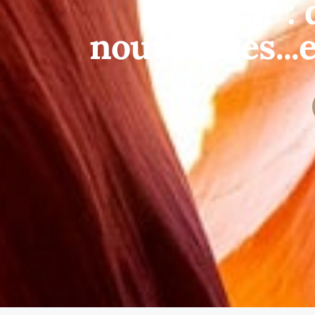
laulan.fr :
nouveautés...e