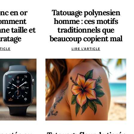
onc en or
Tatouage polynesien
comment
homme : ces motifs
ne taille et
traditionnels que
aratage
beaucoup copient mal
RTICLE
LIRE L'ARTICLE