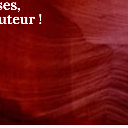
ses,
uteur !