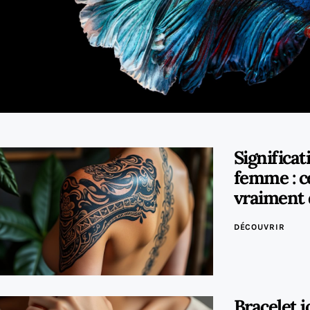
Significa
femme : c
vraiment 
DÉCOUVRIR
Bracelet 